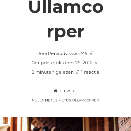
Ullamco
Rper
Door
Renaudvissser245
Geüpdatet
oktober 25, 2016
2 minuten gelezen
1 reactie
>
TIPS
>
NULLA METUS METUS ULLAMCORPER