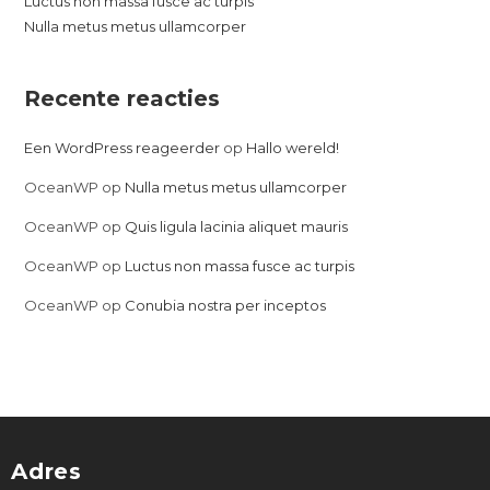
Luctus non massa fusce ac turpis
Nulla metus metus ullamcorper
Recente reacties
Een WordPress reageerder
op
Hallo wereld!
OceanWP
op
Nulla metus metus ullamcorper
OceanWP
op
Quis ligula lacinia aliquet mauris
OceanWP
op
Luctus non massa fusce ac turpis
OceanWP
op
Conubia nostra per inceptos
Adres