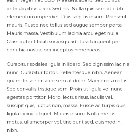
elit. Integer nec odio. Praesent libero. Sed cursus
ante dapibus diam. Sed nisi. Nulla quis sem at nibh
elementum imperdiet. Duis sagittis ipsum. Praesent
mauris. Fusce nec tellus sed augue semper porta.
Mauris massa. Vestibulum lacinia arcu eget nulla.
Class aptent taciti sociosqu ad litora torquent per
conubia nostra, per inceptos himenaeos.
Curabitur sodales ligula in libero. Sed dignissim lacinia
nunc. Curabitur tortor. Pellentesque nibh. Aenean
quam. In scelerisque sem at dolor. Maecenas mattis.
Sed convallis tristique sem. Proin ut ligula vel nunc
egestas porttitor. Morbi lectus risus, iaculis vel,
suscipit quis, luctus non, massa. Fusce ac turpis quis
ligula lacinia aliquet. Mauris ipsum. Nulla metus
metus, ullamcorper vel, tincidunt sed, euismod in,
nibh.